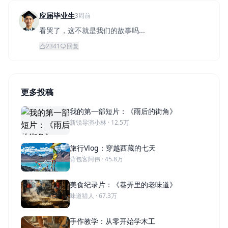
应届毕业生
3周前
看哭了，这不就是我们的故事吗...
2341
回复
更多投稿
我的第一部短片：《雨后的街角》
新锐导演小林 · 12.5万
旅行Vlog：穿越西藏的七天
背包客阿伟 · 45.8万
美食纪录片：《巷弄里的老味道》
味道猎人 · 67.3万
手作教学：从零开始学木工