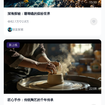
15:33
深海探秘：珊瑚礁的缤纷世界
82.1万
2.8万
深蓝探索
新上线
22:08
匠心手作：传统陶艺的千年传承