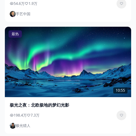
54.6万
1.9万
手艺中国
最热
10:55
极光之夜：北欧极地的梦幻光影
198.4万
7.3万
极光猎人