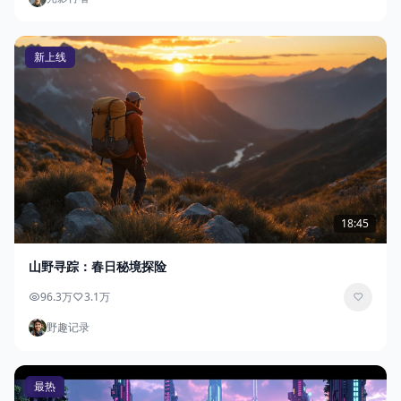
新上线
18:45
山野寻踪：春日秘境探险
96.3万
3.1万
野趣记录
最热