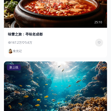
25:10
味蕾之旅：寻味老成都
167.2万
5.6万
食光记
新上线