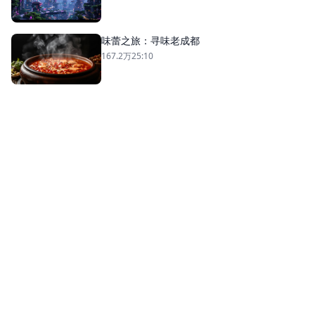
味蕾之旅：寻味老成都
167.2万
25:10