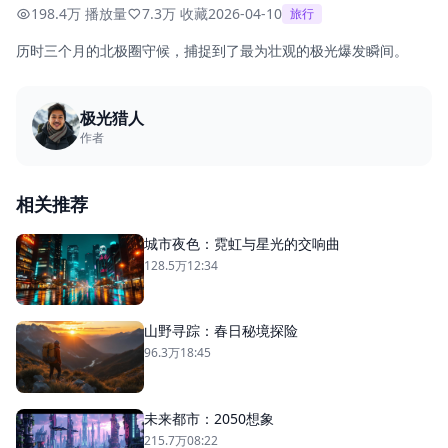
198.4万 播放量
7.3万 收藏
2026-04-10
旅行
历时三个月的北极圈守候，捕捉到了最为壮观的极光爆发瞬间。
极光猎人
作者
相关推荐
城市夜色：霓虹与星光的交响曲
128.5万
12:34
山野寻踪：春日秘境探险
96.3万
18:45
未来都市：2050想象
215.7万
08:22